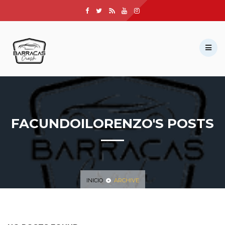
INICIO
SUBASTAS
NOSOTROS
SERVICIOS
UNIRSE AL GRUPO
PRIVADO
CONTACTANOS
MI CUENTA
FACUNDOILORENZO'S POSTS
INICIO
ARCHIVE